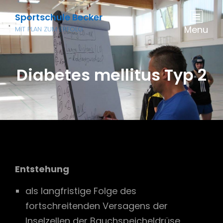
Sportschule Becker
Menu
MIT PLAN ZUM ERFOLG
Diabetes mellitus Typ 2
Entstehung
als langfristige Folge des
fortschreitenden Versagens der
Inselzellen der Bauchspeicheldrüse